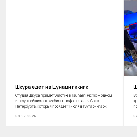
Шкура едет на Цунами пикник
Ш
Студия Шкура примет участие в Tsunami Picnic — одном
В
из крупнейших автомобильных фестивалей Санкт-
к
Петербурга, который пройдет 11 июля в Туутари-парк.
п
08.07.2026
0