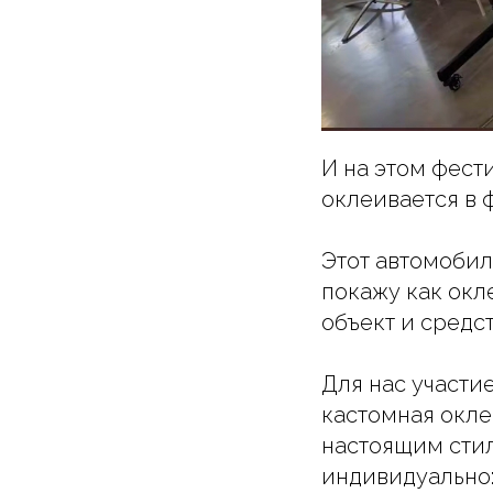
И на этом фест
оклеивается в
Этот автомобил
покажу как окл
объект и средс
Для нас участие
кастомная окле
настоящим стил
индивидуально: