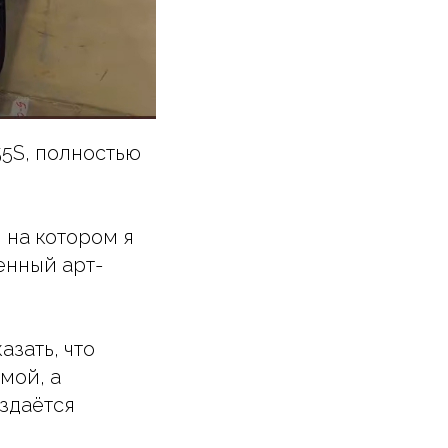
55S, полностью
 на котором я
енный арт-
азать, что
мой, а
здаётся