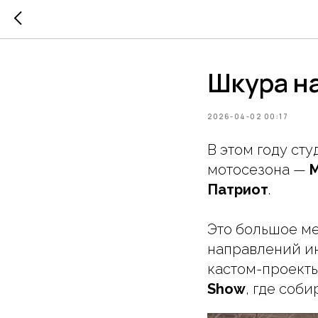
Шкура н
2026-04-02 00:17
В этом году ст
мотосезона —
Патриот
.
Это большое ме
направлений ин
кастом-проекты
Show
, где соб