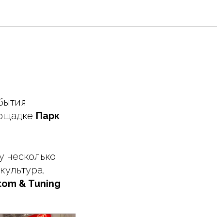
бытия
лощадке
Парк
у несколько
культура,
tom & Tuning