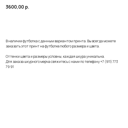
3600,00
р.
Добавить в корзину
В наличии футболка с данным вариантом принта. Вы всегда можете
заказать этот принт на футболке любого размера и цвета.
Оттенки цвета и размеры условны, каждая шкура уникальна.
Для заказа шкурного мерча свяжитесь с нами по телефону
+7 (911) 773
79 91