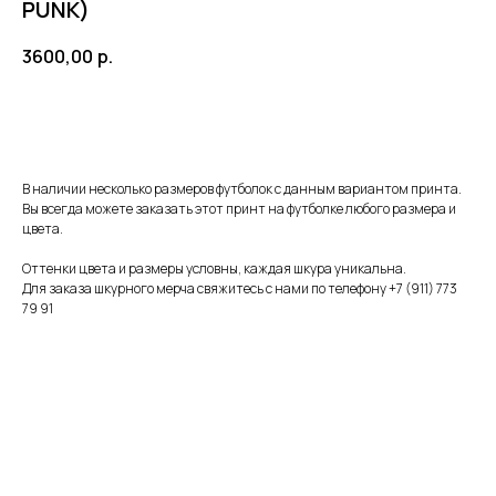
PUNK)
3600,00
р.
Добавить в корзину
В наличии несколько размеров футболок с данным вариантом принта.
Вы всегда можете заказать этот принт на футболке любого размера и
цвета.
Оттенки цвета и размеры условны, каждая шкура уникальна.
Для заказа шкурного мерча свяжитесь с нами по телефону
+7 (911) 773
79 91