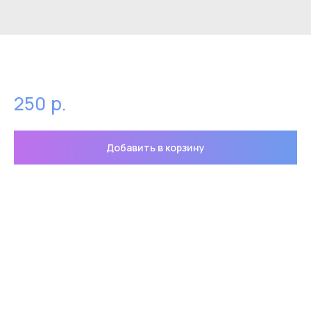
Значок кот в банане
р.
250
Добавить в корзину
Значок кот в банане